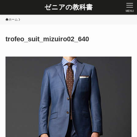
ゼニアの教科書
MENU
ホーム
trofeo_suit_mizuiro02_640