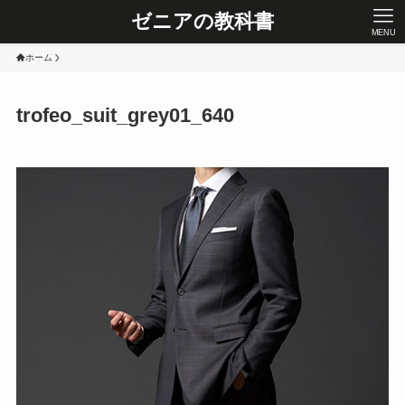
ゼニアの教科書
MENU
ホーム
trofeo_suit_grey01_640