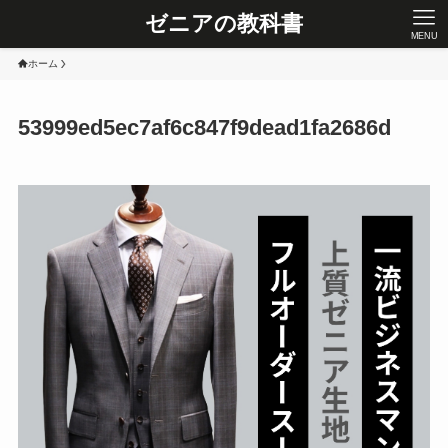
ゼニアの教科書
MENU
ホーム
53999ed5ec7af6c847f9dead1fa2686d