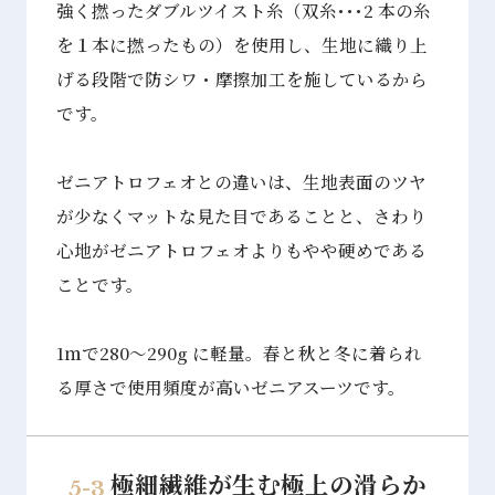
強く撚ったダブルツイスト糸（双糸･･･2 本の糸
を１本に撚ったもの）を使用し、生地に織り上
げる段階で防シワ・摩擦加工を施しているから
です。
ゼニアトロフェオとの違いは、生地表面のツヤ
が少なくマットな見た目であることと、さわり
心地がゼニアトロフェオよりもやや硬めである
ことです。
1ｍで280～290g に軽量。春と秋と冬に着られ
る厚さで使用頻度が高いゼニアスーツです。
極細繊維が生む極上の滑らか
5-3